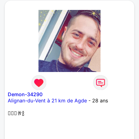
Demon-34290
Alignan-du-Vent à 21 km de Agde
- 28 ans
🤷🏽‍♂️🥂🍾