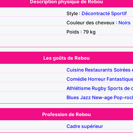
Description physique de Rebou
Style :
Décontracté
Sportif
Couleur des cheveux :
Noirs
Poids : 79 kg
Les goûts de Rebou
Cuisine
Restaurants
Soirées 
Comédie
Horreur
Fantastiqu
Athlétisme
Rugby
Sports de 
Blues
Jazz
New-age
Pop-roc
Profession de Rebou
Cadre supérieur