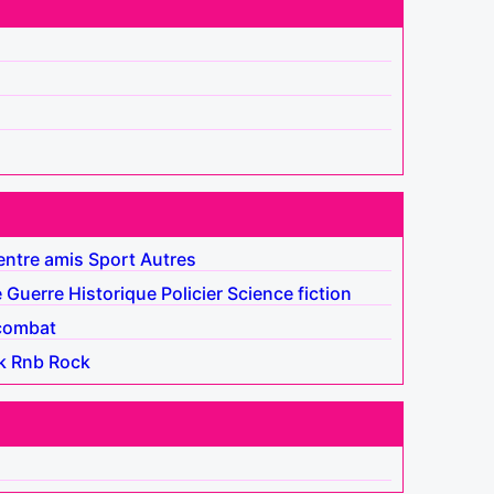
entre amis
Sport
Autres
e
Guerre
Historique
Policier
Science fiction
combat
k
Rnb
Rock