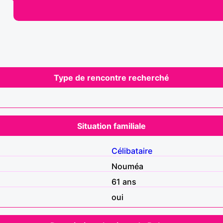
Type de rencontre recherché
Situation familiale
Célibataire
Nouméa
61 ans
oui