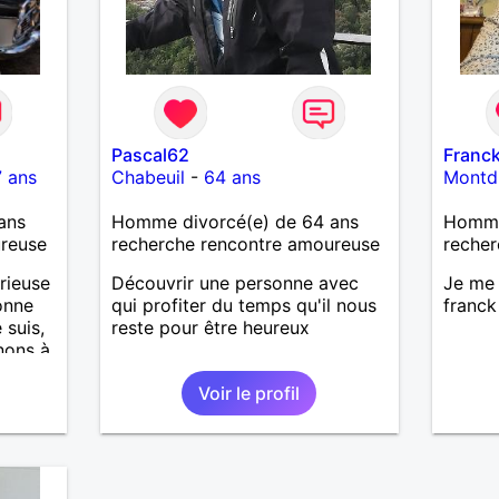
Pascal62
Franc
 ans
Chabeuil
-
64 ans
Montdi
ans
Homme divorcé(e) de 64 ans
Homme 
ureuse
recherche rencontre amoureuse
recher
rieuse
Découvrir une personne avec
Je me 
onne
qui profiter du temps qu'il nous
franck
 suis,
reste pour être heureux
nons à
Voir le profil