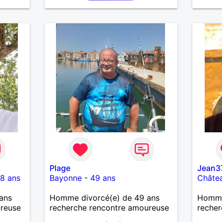
attentionné sincères et expressif
et j' aime surtout les câlins et à
les partager avec humour et
amour bisous à+ à bientôt
Plage
Jean3
8 ans
Bayonne
-
49 ans
Châtea
ans
Homme divorcé(e) de 49 ans
Homme
ureuse
recherche rencontre amoureuse
recher