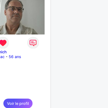
mich
iac
-
56 ans
Voir le profil