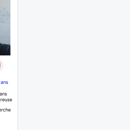
 ans
ans
ureuse
herche