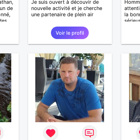
athan,
Je suis ouvert à découvir de
Homme
'un de
nouvelle activité et je cherche
attent
onné,
une partenaire de plein air
la bon
des
sérieus
vec
Voir le profil
précie
tes,
ents
ager
rieuse
i tu
ns
les
u'elles
ir
e