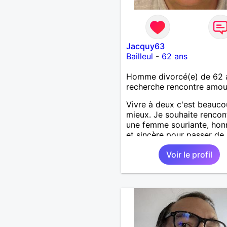
Jacquy63
Bailleul
-
62 ans
Homme divorcé(e) de 62 
recherche rencontre amo
Vivre à deux c'est beauc
mieux. Je souhaite rencon
une femme souriante, hon
et sincère pour passer de
moments, qui aime plaisan
Voir le profil
balader et partager, je le
souhaite, notre complicité
J'aime beaucoup les chant
de randonnée pour se défo
se relaxer, se détendre et
finalement prendre du bo
temps. C'est difficile de t
dire en quelques lignes. E