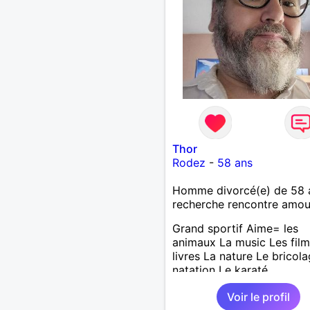
revanche, vous pouvez m
contacter pour avoir plus
d'informations. A bientôt
Thor
Rodez
-
58 ans
Homme divorcé(e) de 58 
recherche rencontre amo
Grand sportif Aime= les
animaux La music Les film
livres La nature Le bricol
natation Le karaté
Voir le profil