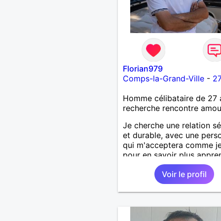
Florian979
Comps-la-Grand-Ville
-
27
Homme célibataire de 27 
recherche rencontre amo
Je cherche une relation sé
et durable, avec une pers
qui m'acceptera comme je
pour en savoir plus appre
nous connaître 🙂
Voir le profil