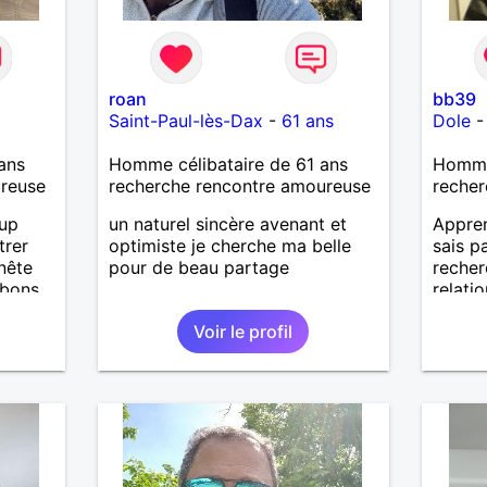
roan
bb39
Saint-Paul-lès-Dax
-
61 ans
Dole
ans
Homme célibataire de 61 ans
Homme 
ureuse
recherche rencontre amoureuse
recher
oup
un naturel sincère avenant et
Appren
trer
optimiste je cherche ma belle
sais pa
nête
pour de beau partage
recher
 bons
relatio
ter, se
Voir le profil
.
iers
uler,
n
out
n