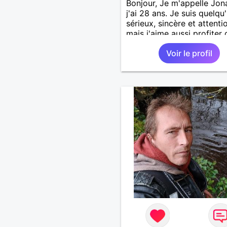
Bonjour, Je m'appelle Jon
j'ai 28 ans. Je suis quelqu
sérieux, sincère et attenti
mais j'aime aussi profiter 
bons moments de la vie a
Voir le profil
humour et simplicité. J'ap
les voyages, les découver
les jeux vidéo et les mom
de détente. Je suis à la
recherche d'une personne
authentique avec qui part
de belles expériences,
construire une relation sé
basée sur la confiance, le
respect et la complicité. S
apprécies les conversatio
sincères, les fous rires et 
personnes qui savent ce q
veulent, n'hésite pas à ven
discuter. Au plaisir de fair
connaissance !