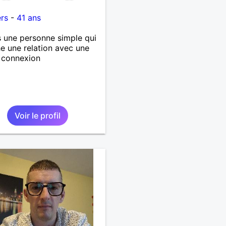
rs
-
41 ans
s une personne simple qui
e une relation avec une
 connexion
Voir le profil