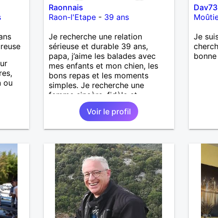
Raonnais
Dav73
s
Raon-l'Etape
-
39 ans
Moûtie
ans
Je recherche une relation
Je sui
ureuse
sérieuse et durable 39 ans,
cherch
papa, j’aime les balades avec
bonne
our
mes enfants et mon chien, les
res,
bons repas et les moments
n ou
simples. Je recherche une
femme sincère, fidèle et
oses ,
sérieuse, avec qui construire une
Voir le profil
ier à
belle histoire. Je ne veux pas
is
perdre mon temps, juste trouver
la bonne personne. ❤️