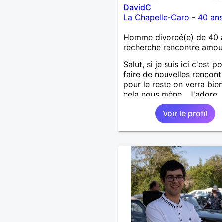
DavidC
La Chapelle-Caro
-
40 an
Homme divorcé(e) de 40 
recherche rencontre amo
Salut, si je suis ici c'est p
faire de nouvelles rencont
pour le reste on verra bie
cela nous mène . J'adore
découvrir de nouvelles ch
Voir le profil
alors si vous voulez m'init
l'une de vos activités je su
partant.