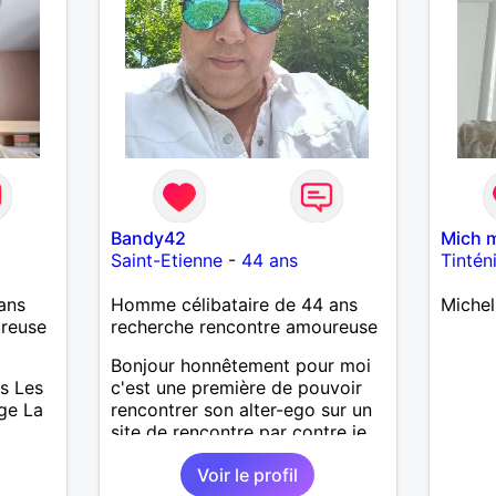
e
Bandy42
Mich 
Saint-Etienne
-
44 ans
Tintén
ans
Homme célibataire de 44 ans
Michel
ureuse
recherche rencontre amoureuse
Bonjour honnêtement pour moi
s Les
c'est une première de pouvoir
age La
rencontrer son alter-ego sur un
site de rencontre par contre je
suis dinamique entreprenant
Voir le profil
respectueux audacieuse