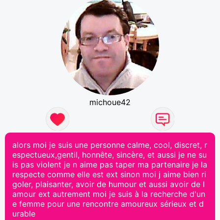
michoue42
alors moi je suis une personne calme, cool, discret, r
espectueux,gentil, honnête, sincère, et aussi je ne su
is pas violent je n aime pas taper ma partenaire je la
respecte comme elle est ext sinon moi j aime bien ri
goler, plaisanter, avoir de humour et aussi avoir de l
amour ext autrement moi je suis à la recherche d'un
e femme pour une rencontre amoureux sérieux et d
urable