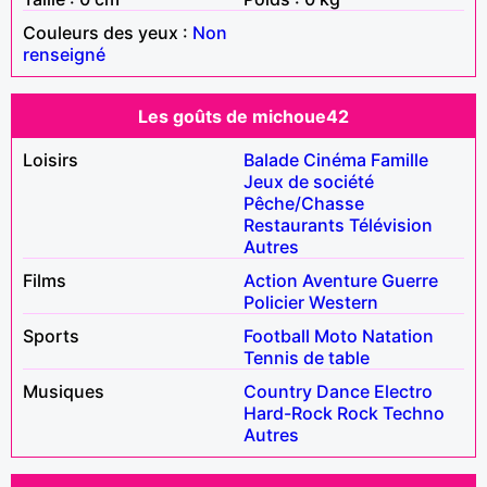
Couleurs des yeux :
Non
renseigné
Les goûts de michoue42
Loisirs
Balade
Cinéma
Famille
Jeux de société
Pêche/Chasse
Restaurants
Télévision
Autres
Films
Action
Aventure
Guerre
Policier
Western
Sports
Football
Moto
Natation
Tennis de table
Musiques
Country
Dance
Electro
Hard-Rock
Rock
Techno
Autres