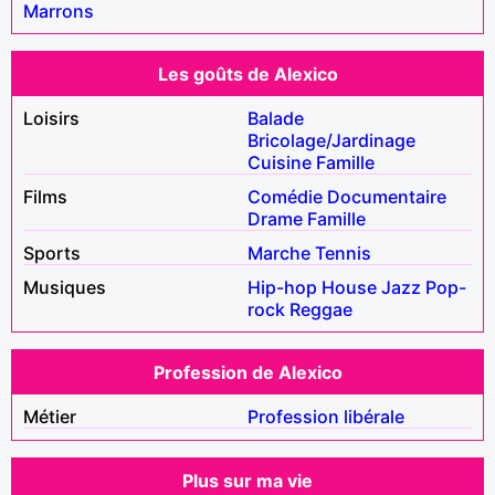
Marrons
Les goûts de Alexico
Loisirs
Balade
Bricolage/Jardinage
Cuisine
Famille
Films
Comédie
Documentaire
Drame
Famille
Sports
Marche
Tennis
Musiques
Hip-hop
House
Jazz
Pop-
rock
Reggae
Profession de Alexico
Métier
Profession libérale
Plus sur ma vie