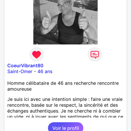
CoeurVibrant80
Saint-Omer
-
46 ans
Homme célibataire de 46 ans recherche rencontre
amoureuse
Je suis ici avec une intention simple : faire une vraie
rencontre, basée sur le respect, la sincérité et des
échanges authentiques. Je ne cherche ni à combler
un vide, ni à jouer avec les sentiments de qui que ce
soit. J'aimerais simplement apprendre à connaître
Voir le profil
une personne avec qui partager des conversations,