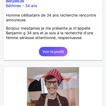
Benji8636
Béthines
-
34 ans
Homme célibataire de 34 ans recherche rencontre
amoureuse
Bonjour mesdames je me présente je m'appelle
Benjamin g 34 ans et je suis à la recherche d'une
femme sérieuse attentionné, respectueuse
Voir le profil