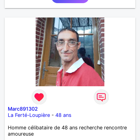
des moments de vie et, si le destin le permet,
construire une belle relation. En revanche, je préfère
être clair dès le départ : je ne donnerai jamais
d'argent, sous quelque prétexte que ce soit. Si votre
objectif est de demander une aide financière ou de
profiter de la générosité des autres, nous perdrons
tous les deux notre temps. Si, en revanche, vous
recherchez une relation honnête, basée sur la
confiance, le respect et la bienveillance, ce sera
avec plaisir que nous pourrons faire connaissance.
Marc891302
La Ferté-Loupière
-
48 ans
Homme célibataire de 48 ans recherche rencontre
amoureuse