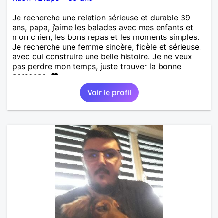
Je recherche une relation sérieuse et durable 39
ans, papa, j’aime les balades avec mes enfants et
mon chien, les bons repas et les moments simples.
Je recherche une femme sincère, fidèle et sérieuse,
avec qui construire une belle histoire. Je ne veux
pas perdre mon temps, juste trouver la bonne
personne. ❤️
Voir le profil