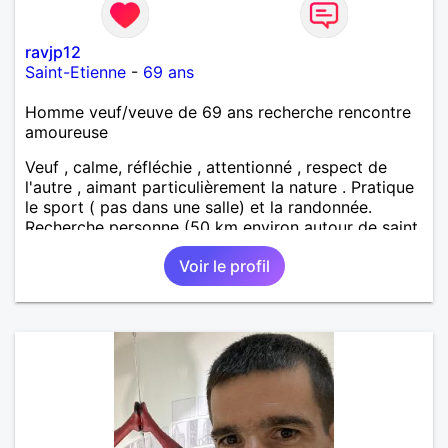
ravjp12
Saint-Etienne
-
69 ans
Homme veuf/veuve de 69 ans recherche rencontre
amoureuse
Veuf , calme, réfléchie , attentionné , respect de
l'autre , aimant particulièrement la nature . Pratique
le sport ( pas dans une salle) et la randonnée.
Recherche personne (50 km environ autour de saint
étienne) pour finir le reste de ma vie , sereinement ,
Voir le profil
en parfaite harmonie et confiance.