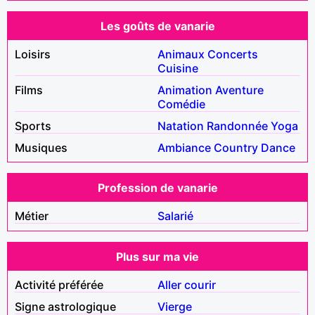
Les goûts de vanarie
Loisirs
Animaux
Concerts
Cuisine
Films
Animation
Aventure
Comédie
Sports
Natation
Randonnée
Yoga
Musiques
Ambiance
Country
Dance
Profession de vanarie
Métier
Salarié
Plus sur ma vie
Activité préférée
Aller courir
Signe astrologique
Vierge