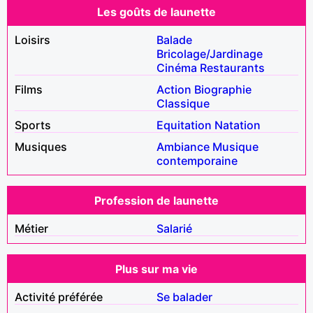
Les goûts de launette
Loisirs
Balade
Bricolage/Jardinage
Cinéma
Restaurants
Films
Action
Biographie
Classique
Sports
Equitation
Natation
Musiques
Ambiance
Musique
contemporaine
Profession de launette
Métier
Salarié
Plus sur ma vie
Activité préférée
Se balader