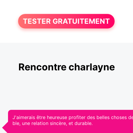
TESTER GRATUITEMENT
Rencontre charlayne
J'aimerais être heureuse profiter des belles choses de
ble, une relation sincère, et durable.