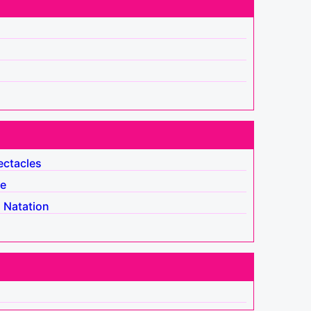
ectacles
e
l
Natation