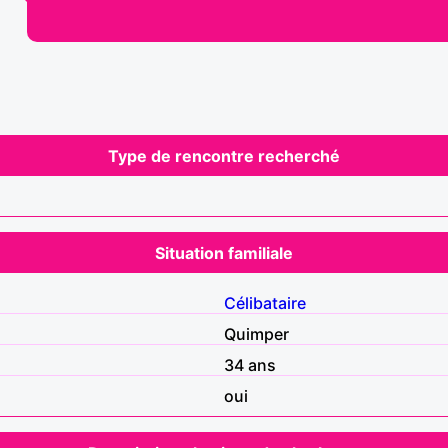
Type de rencontre recherché
Situation familiale
Célibataire
Quimper
34 ans
oui