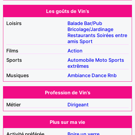
Les goûts de Vin’s
Loisirs
Balade
Bar/Pub
Bricolage/Jardinage
Restaurants
Soirées entre
amis
Sport
Films
Action
Sports
Automobile
Moto
Sports
extrêmes
Musiques
Ambiance
Dance
Rnb
Profession de Vin’s
Métier
Dirigeant
Plus sur ma vie
Activité préférée
Boire un verre