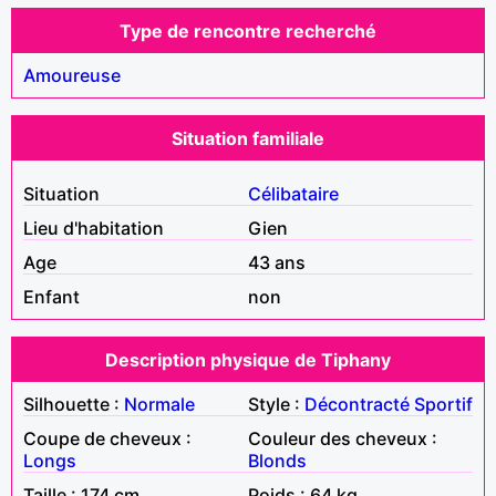
Type de rencontre recherché
Amoureuse
Situation familiale
Situation
Célibataire
Lieu d'habitation
Gien
Age
43 ans
Enfant
non
Description physique de Tiphany
Silhouette :
Normale
Style :
Décontracté
Sportif
Coupe de cheveux :
Couleur des cheveux :
Longs
Blonds
Taille : 174 cm
Poids : 64 kg