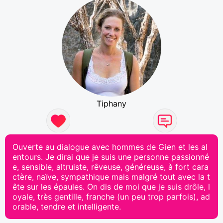
Tiphany
Ouverte au dialogue avec hommes de Gien et les al
entours. Je dirai que je suis une personne passionné
e, sensible, altruiste, rêveuse, généreuse, à fort cara
ctère, naïve, sympathique mais malgré tout avec la t
ête sur les épaules. On dis de moi que je suis drôle, l
oyale, très gentille, franche (un peu trop parfois), ad
orable, tendre et intelligente.