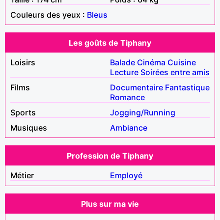
Couleurs des yeux :
Bleus
Les goûts de Tiphany
Loisirs
Balade
Cinéma
Cuisine
Lecture
Soirées entre amis
Films
Documentaire
Fantastique
Romance
Sports
Jogging/Running
Musiques
Ambiance
Profession de Tiphany
Métier
Employé
Plus sur ma vie