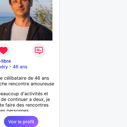
-libre
éry
-
46 ans
célibataire de 46 ans
che rencontre amoureuse
eaucoup d'activités et
e de continuer a deux, je
te faire des rencontres
des personnes
ssantes, franche qui
Voir le profil
 les ballades, les petites