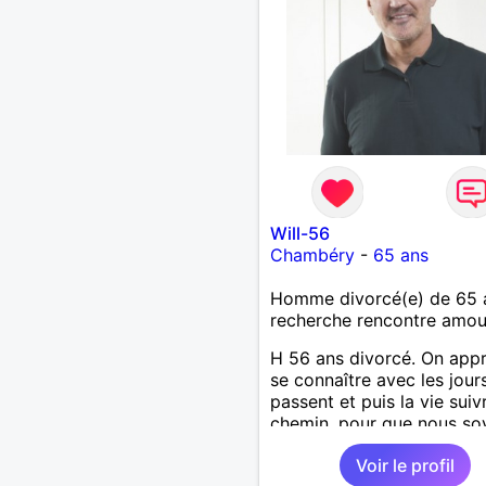
Will-56
Chambéry
-
65 ans
Homme divorcé(e) de 65 
recherche rencontre amo
H 56 ans divorcé. On app
se connaître avec les jour
passent et puis la vie suiv
chemin, pour que nous so
heureux de vivre ensemble
Voir le profil
vous espère féminine et