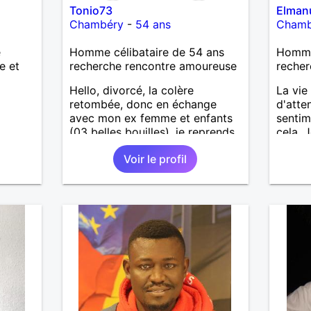
Tonio73
Elman
Chambéry
-
54 ans
Chamb
e
Homme célibataire de 54 ans
Homme
e et
recherche rencontre amoureuse
recher
Hello, divorcé, la colère
La vie
retombée, donc en échange
d'atte
avec mon ex femme et enfants
sentim
(03 belles bouilles), je reprends
cela. 
confiance et souhaite
génére
Voir le profil
reconstruire une belle aventure,
chance
belle journée, antho
femme 
comme 
femme 