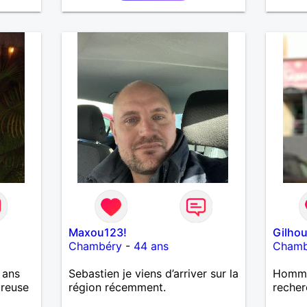
érante.
assez dur de se décrire
sortie
 sans
objectivement, le mieux étant de
et sinc
venir discuter avec moi pour
suis 1
apprendre à me connaître.
découv
Maxou123!
Gilho
Chambéry
-
44 ans
Chamb
 ans
Sebastien je viens d’arriver sur la
Homme 
ureuse
région récemment.
recher