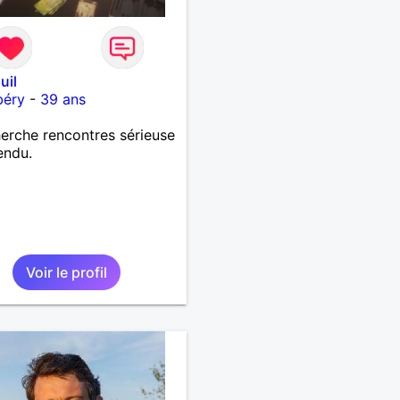
uil
éry
-
39 ans
herche rencontres sérieuse
endu.
Voir le profil