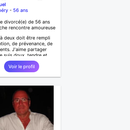
uel
éry
-
56 ans
 divorcé(e) de 56 ans
che rencontre amoureuse
 à deux doit être rempli
ntion, de prévenance, de
ents. J'aime partager
Je suis doux, tendre et
ux. Je souhaite avoir la
Voir le profil
 de rencontrer une
qui peut-être différent
profil, peu importe. Une
entre 45 et 60 ans.