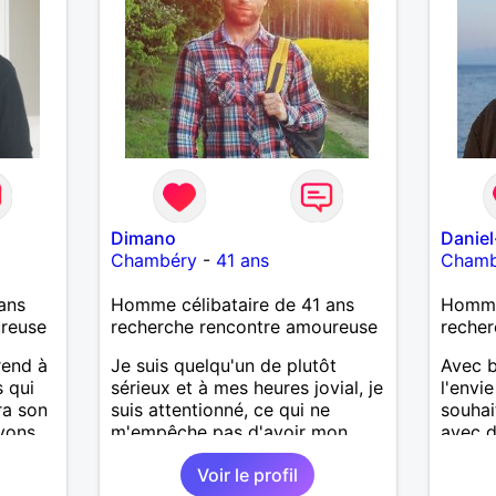
ensemble.
Dimano
Daniel
Chambéry
-
41 ans
Chamb
ans
Homme célibataire de 41 ans
Homme 
ureuse
recherche rencontre amoureuse
recher
rend à
Je suis quelqu'un de plutôt
Avec b
s qui
sérieux et à mes heures jovial, je
l'envi
ra son
suis attentionné, ce qui ne
souhai
yons
m'empêche pas d'avoir mon
avec 
. Je
caractère si on essaie de me
intére
Voir le profil
marcher sur les pieds. C'est
aiment