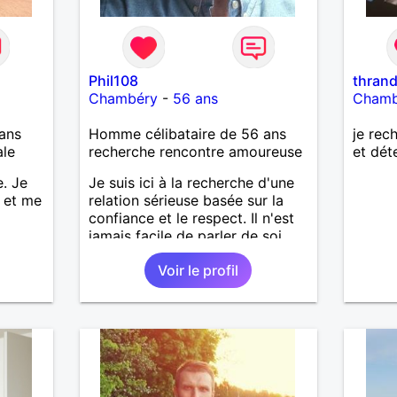
Phil108
thrand
Chambéry
-
56 ans
Chamb
ans
Homme célibataire de 56 ans
je rec
ale
recherche rencontre amoureuse
et dét
e. Je
Je suis ici à la recherche d'une
l et me
relation sérieuse basée sur la
confiance et le respect. Il n'est
jamais facile de parler de soi
mais je sais au moins ce que je
Voir le profil
veux. Je suis un homme très
passionné et romantique qui
n'essaie jamais de prendre la vie
trop au sérieux. Je cherche
quelqu'un d'honnête, de
responsable et qui comprend les
vraies valeurs d'une relation et
la possibilité de tout partager