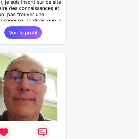
, je suis inscrit sur ce site
aire des connaissances et
oi pas trouver une
n sérieuse. Je dirais que je
un homme qui a beaucoup
Voir le profil
ir et de persévérance. Je
nd rien d'autres d'une
si ce n est pas une
on sérieuse sur Chambéry.