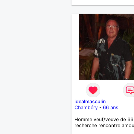
dynamique, ouverte et tol
Vos petits défauts seront
importance !
idealmasculin
Chambéry
-
66 ans
Homme veuf/veuve de 66
recherche rencontre amo