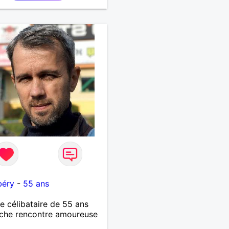
, je suis dynamique, franc
ère je vit la vie à fond je
00%, mais le reste est à
rir.
u
éry
-
55 ans
célibataire de 55 ans
che rencontre amoureuse