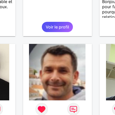
able et
Bonjour
doux.
pour f
pourqu
relatio
suis 
Voir le profil
d'espo
n'atte
femme 
relati