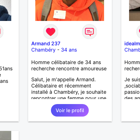
Armand 237
ideal
Chambéry
-
34 ans
Chamb
Homme célibataire de 34 ans
Homme
 51ans
recherche rencontre amoureuse
recher
e
Salut, je m'appelle Armand.
Je sui
sans
Célibataire et récemment
,sociab
installé à Chambéry, je souhaite
passio
rencontrer une femme pour une
des an
relation libre et respectueuse.
Voir le profil
J'aimerais apprendre à
connaître quelqu'un avec qui
partager de bons moments dans
un esprit d'ouverture et de
sérénité.