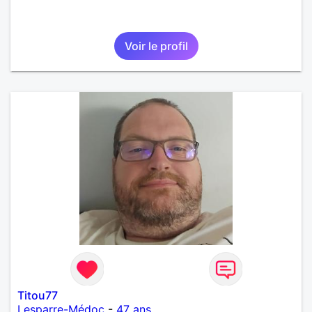
Voir le profil
Titou77
Lesparre-Médoc
-
47 ans