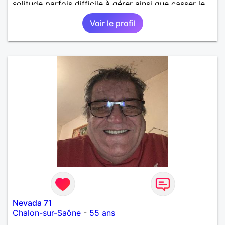
solitude parfois difficile à gérer ainsi que casser le
vague à l’âme. L’amitié reste extrêmement
Voir le profil
importante à mes yeux mais peut se décliner en des
sentiments plus puissants. « Le temps fera son
œuvre » disait Arthur Schopenhauer, philosophe
allemand que j’adore. J’aime discuter sans pour
autant être trop locace. Je suis bourré de qualités
avec très peu de défauts. Je suis altruiste,
bienveillant, empathique, attentionné, honnête,
respectueux, doux de caractère et compréhensif : je
laisse « glisser » beaucoup de choses. Mais ne vous
m’éprenez pas Mesdames, si une personne que
j’aime me trahit une fois, il n’y aura pas de seconde
chance et je l’effacerai à « vitam eternam ».
Néanmoins, je suis un tout petit peu maniaque ainsi
qu’impatient. J’essaye de faire des efforts. Rien de
bien dramatique ! Du moins je le pense……Je suis un
homme facile à vivre. À vous si vous le souhaitez,
d’apprendre à me connaître davantage. J’en serai
ravi….A très bientôt je l’espère.
Nevada 71
Chalon-sur-Saône
-
55 ans