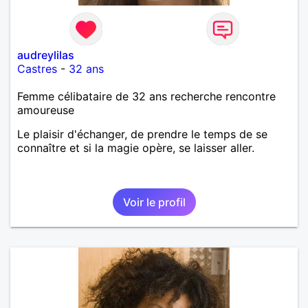
audreylilas
Castres
-
32 ans
Femme célibataire de 32 ans recherche rencontre
amoureuse
Le plaisir d'échanger, de prendre le temps de se
connaître et si la magie opère, se laisser aller.
Voir le profil