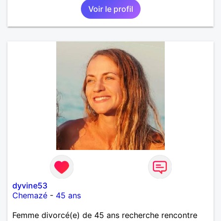
Voir le profil
dyvine53
Chemazé
-
45 ans
Femme divorcé(e) de 45 ans recherche rencontre