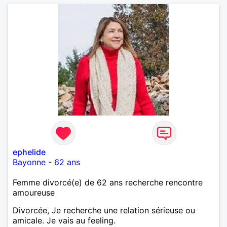
ephelide
Bayonne
-
62 ans
Femme divorcé(e) de 62 ans recherche rencontre
amoureuse
Divorcée, Je recherche une relation sérieuse ou
amicale. Je vais au feeling.