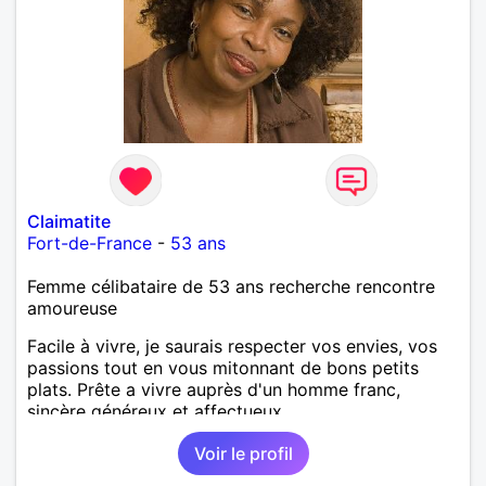
Claimatite
Fort-de-France
-
53 ans
Femme célibataire de 53 ans recherche rencontre
amoureuse
Facile à vivre, je saurais respecter vos envies, vos
passions tout en vous mitonnant de bons petits
plats. Prête a vivre auprès d'un homme franc,
sincère généreux et affectueux...
Voir le profil