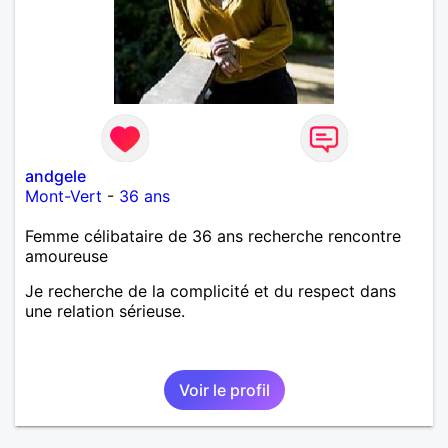
andgele
Mont-Vert
-
36 ans
Femme célibataire de 36 ans recherche rencontre
amoureuse
Je recherche de la complicité et du respect dans
une relation sérieuse.
Voir le profil