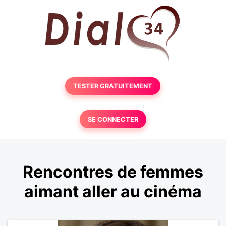
TESTER GRATUITEMENT
SE CONNECTER
Rencontres de femmes
aimant aller au cinéma