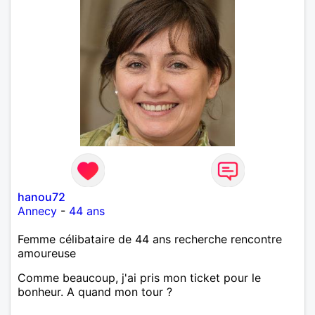
hanou72
Annecy
-
44 ans
Femme célibataire de 44 ans recherche rencontre
amoureuse
Comme beaucoup, j'ai pris mon ticket pour le
bonheur. A quand mon tour ?