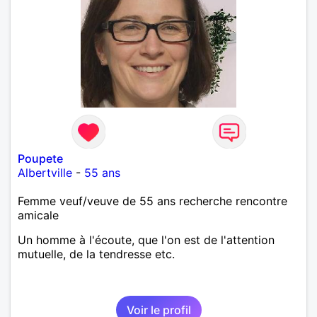
Poupete
Albertville
-
55 ans
Femme veuf/veuve de 55 ans recherche rencontre
amicale
Un homme à l'écoute, que l'on est de l'attention
mutuelle, de la tendresse etc.
Voir le profil