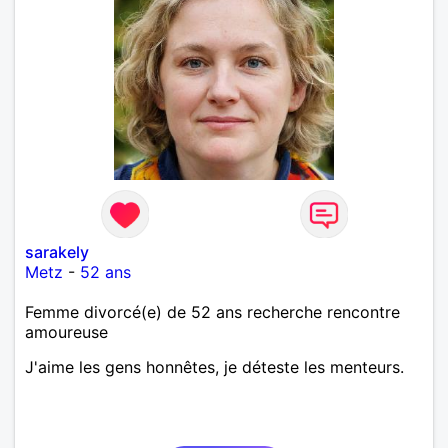
sarakely
Metz
-
52 ans
Femme divorcé(e) de 52 ans recherche rencontre
amoureuse
J'aime les gens honnêtes, je déteste les menteurs.