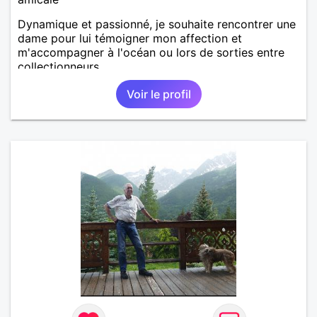
Dynamique et passionné, je souhaite rencontrer une
dame pour lui témoigner mon affection et
m'accompagner à l'océan ou lors de sorties entre
collectionneurs.
Voir le profil