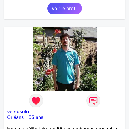
Voir le profil
versosolo
Orléans
-
55 ans
Homme célibataire de 55 ans recherche rencontre