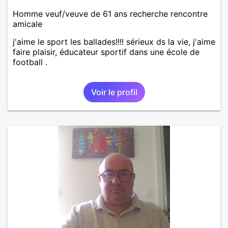
Homme veuf/veuve de 61 ans recherche rencontre
amicale
j'aime le sport les ballades!!!! sérieux ds la vie, j'aime
faire plaisir, éducateur sportif dans une école de
football .
Voir le profil