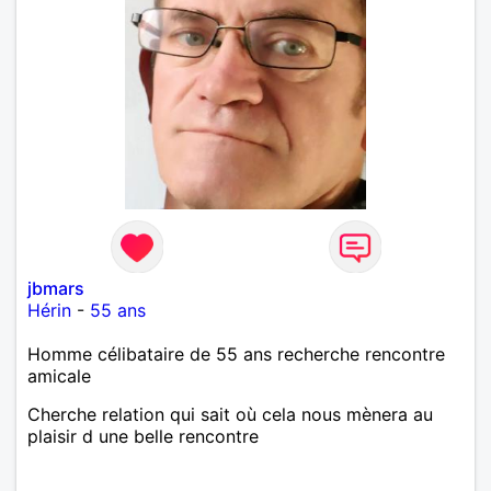
jbmars
Hérin
-
55 ans
Homme célibataire de 55 ans recherche rencontre
amicale
Cherche relation qui sait où cela nous mènera au
plaisir d une belle rencontre