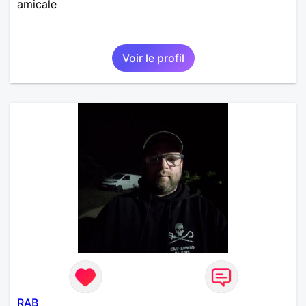
amicale
Voir le profil
RAB