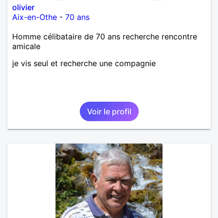
olivier
Aix-en-Othe
-
70 ans
Homme célibataire de 70 ans recherche rencontre
amicale
je vis seul et recherche une compagnie
Voir le profil