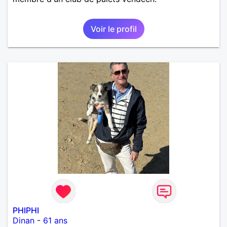
Voir le profil
PHIPHI
Dinan
-
61 ans