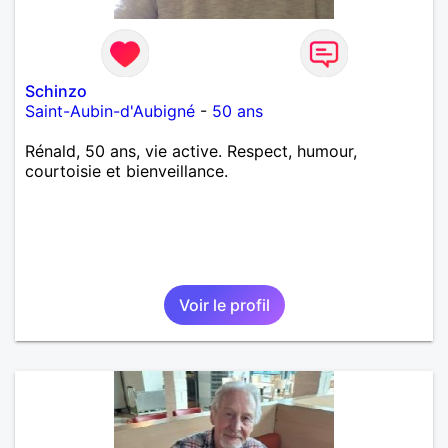
Schinzo
Saint-Aubin-d'Aubigné
-
50 ans
Rénald, 50 ans, vie active. Respect, humour,
courtoisie et bienveillance.
Voir le profil