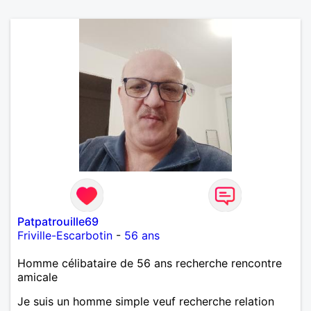
Patpatrouille69
Friville-Escarbotin
-
56 ans
Homme célibataire de 56 ans recherche rencontre
amicale
Je suis un homme simple veuf recherche relation