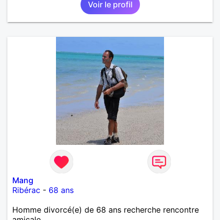
Voir le profil
Mang
Ribérac
-
68 ans
Homme divorcé(e) de 68 ans recherche rencontre
amicale