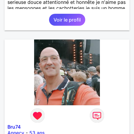
serieuse douce attentionné et honnête je n'aime pas
les mensonges et les cachotteries je suis un homme
sensible doux câlin et franc. PS je n'habite pas à
Voir le profil
Marseille mes fans de l'équipe de l'OM je suis du
département de la Nièvre 58
Bru74
Annecy
-
53 ans